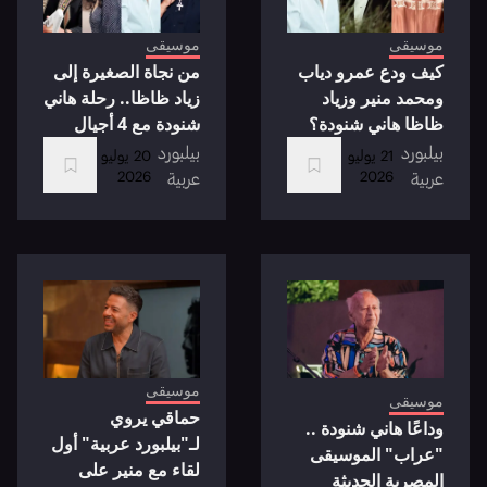
موسيقى
موسيقى
كيف ودع عمرو دياب
من نجاة الصغيرة إلى
ومحمد منير وزياد
زياد ظاظا.. رحلة هاني
ظاظا هاني شنودة؟
شنودة مع 4 أجيال
بيلبورد
بيلبورد
21 يوليو
20 يوليو
2026
2026
عربية
عربية
موسيقى
موسيقى
حماقي يروي
وداعًا هاني شنودة ..
لـ"بيلبورد عربية" أول
"عراب" الموسيقى
لقاء مع منير على
المصرية الحديثة