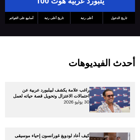
يلبورد عربية هوت 100
تاريخ الدخول
أعلى رتبة
تاريخ أعلى رتبة
أسابيع على القوائم
أحدث الفيديوهات
راغب علامة يكشف لبيلبورد عربية عن
احتمالات الاعتزال وتحويل قصة حياته لعمل
30 يوليو 2026
كيف أعاد لودويغ غورانسون إحياء موسيقى