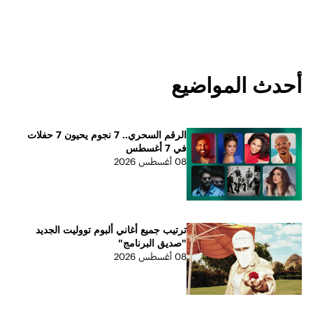
أحدث المواضيع
الرقم السحري.. 7 نجوم يحيون 7 حفلات
في 7 أغسطس
08 أغسطس 2026
ترتيب جميع أغاني ألبوم تووليت الجديد
"صديق البرنامج"
08 أغسطس 2026