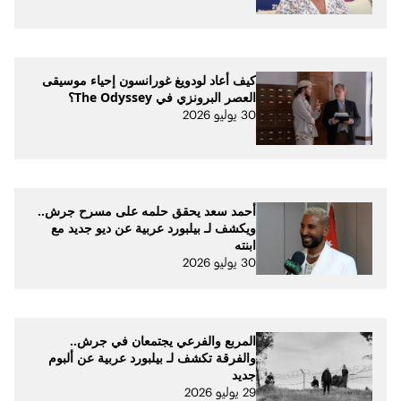
كيف أعاد لودويغ غورانسون إحياء موسيقى
العصر البرونزي في The Odyssey؟
30 يوليو 2026
أحمد سعد يحقق حلمه على مسرح جرش..
ويكشف لـ بيلبورد عربية عن ديو جديد مع
ابنته
30 يوليو 2026
المربع والفرعي يجتمعان في جرش..
والفرقة تكشف لـ بيلبورد عربية عن ألبوم
جديد
29 يوليو 2026