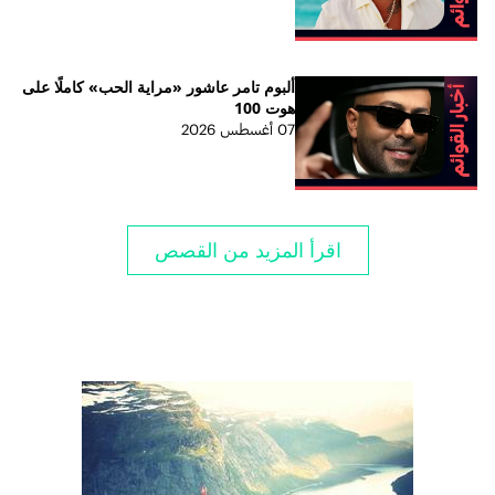
ألبوم تامر عاشور «مراية الحب» كاملًا على
هوت 100
07 أغسطس 2026
اقرأ المزيد من القصص