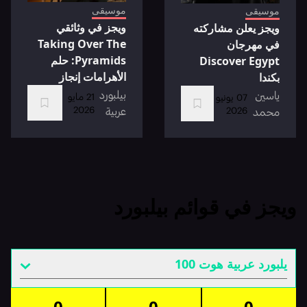
موسيقى
موسيقى
ويجز في وثائقي
ويجز يعلن مشاركته
Taking Over The
في مهرجان
Pyramids: حلم
Discover Egypt
الأهرامات إنجاز
بكندا
بيلبورد
ياسين
21 مايو
07 يونيو
2026
عربية
2026
محمد
ويجز في قوائم بيلبورد
يلبورد عربية هوت 100
0
0
0