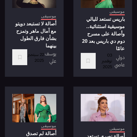
موسيقى
موسيقى
باريس تستعد لليالي
أصالة لا تستبعد دويتو
موسيقية استثنائية..
مع آمال ماهر وتمزح
وأصالة على مسرح
بشأن فارق الطول
دوم دي باريس بعد 20
بينهما
عامًا
يوسف
22 سبتمبر
03
دولي
2025
علي
نوفمبر
عاصي
2025
موسيقى
موسيقى
أصالة لم تصدق
أصالة نصري تستعد