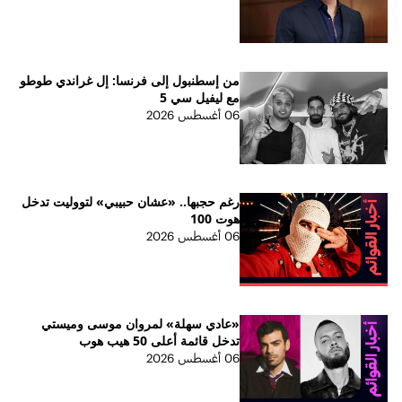
من إسطنبول إلى فرنسا: إل غراندي طوطو
مع ليفيل سي 5
06 أغسطس 2026
رغم حجبها.. «عشان حبيبي» لتووليت تدخل
هوت 100
06 أغسطس 2026
«عادي سهلة» لمروان موسى وميستي
تدخل قائمة أعلى 50 هيب هوب
06 أغسطس 2026