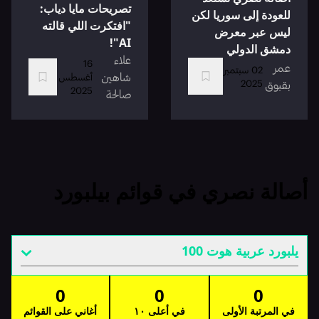
تصريحات مايا دياب:
للعودة إلى سوريا لكن
"افتكرت اللي قالته
ليس عبر معرض
AI"!
دمشق الدولي
علاء
16
عمر
02 سبتمبر
شاهين
أغسطس
2025
بقبوق
2025
صالحة
أصالة نصري في قوائم بيلبورد
يلبورد عربية هوت 100
0
0
0
في المرتبة الأولى
في أعلى ١٠
أغاني على القوائم