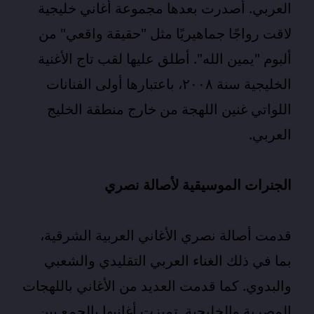
العربي. أصدرت بعدها مجموعة أغاني خليجية
لاقت رواجًا جماهيريًا مثل "حقيقة واقعي" من
ألبوم "يمين الله". أطلق عليها لقب تاج الأغنية
الخليجية سنة ٢٠٠٨، باعتبارها أولى الفنانات
اللواتي غنين اللهجة من خارج منطقة الخليج
العربي.
الجنرات الموسيقية لأصالة نصري
قدمت أصالة نصري الأغاني العربية الشرقية،
بما في ذلك الغناء العربي التقليدي والشعبي
والبدوي. كما قدمت العديد من
الأغاني
باللهجات
المصرية والخليجية. تميزت أغانيها بالجمع بين