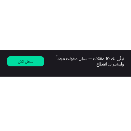
تبقّى لك 10 مقالات — سجّل دخولك مجاناً
سجل الان
واستمر بلا انقطاع