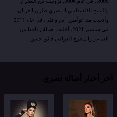
2005 . في عام 2006، تزوجت من المخرج
والمنتج الفلسطيني-المصري طارق العريان،
وأنجبت منه توأمين، آدم وعلي، في عام 2011.
في سبتمبر 2021، أعلنت أصالة زواجها من
الشاعر والمخرج العراقي فائق حسن.
آخر أخبار أصالة نصري