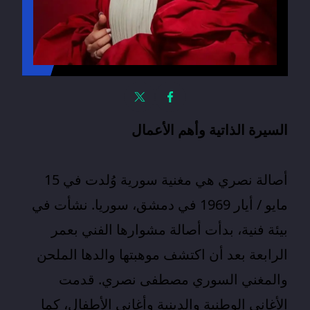
السيرة الذاتية وأهم الأعمال
أصالة نصري
هي مغنية سورية وُلدت في 15
مايو / أيار 1969 في دمشق، سوريا. نشأت في
بيئة فنية، بدأت أصالة مشوارها الفني بعمر
الرابعة بعد أن اكتشف موهبتها والدها الملحن
والمغني السوري مصطفى نصري. قدمت
الأغاني الوطنية والدينية وأغاني الأطفال، كما