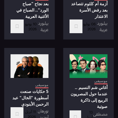
أزمة أم كلثوم تتصاعد
بعد نجاح "صباح
بعد رفض الأسرة
الورد".. الصباح في
الاعتذار
الأغنية العربية
بيلبورد
بيلبورد
06 يوليو
10 يونيو
2026
2026
عربية
عربية
موسيقى
موسيقى
أغاني شم النسيم ..
5 حكايات صنعت
عندما حول المصريون
أسطورة "الخال" عبد
الربيع إلى ذاكرة
الرحمن الأبنودي
صوتية
نورهان
11 أبريل
13
مصطفى
2026
أبوزيد
أبريل