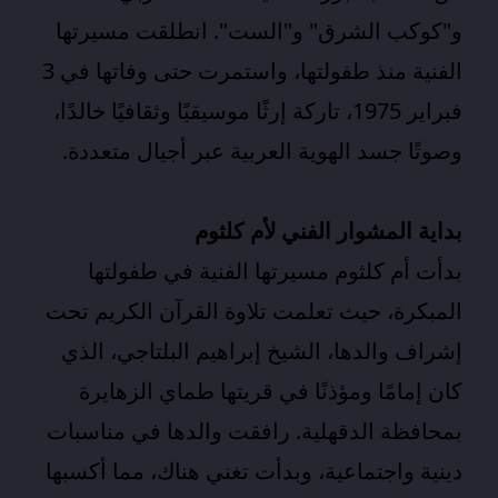
و"كوكب الشرق" و"الست". انطلقت مسيرتها
الفنية منذ طفولتها، واستمرت حتى وفاتها في 3
فبراير 1975، تاركة إرثًا موسيقيًا وثقافيًا خالدًا،
وصوتًا جسد الهوية العربية عبر أجيال متعددة.
بداية
المشوار الفني لأم كلثوم
بدأت أم كلثوم مسيرتها الفنية في طفولتها
المبكرة، حيث تعلمت تلاوة القرآن الكريم تحت
إشراف والدها، الشيخ إبراهيم البلتاجي، الذي
كان إمامًا ومؤذنًا في قريتها طماي الزهايرة
بمحافظة الدقهلية. رافقت والدها في مناسبات
دينية واجتماعية، وبدأت تغني هناك، مما أكسبها