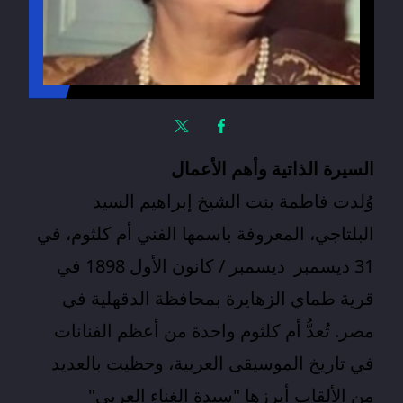
السيرة الذاتية وأهم الأعمال
وُلدت فاطمة بنت الشيخ إبراهيم السيد
البلتاجي، المعروفة باسمها الفني
أم كلثوم
، في
31 ديسمبر ديسمبر / كانون الأول 1898 في
قرية طماي الزهايرة بمحافظة الدقهلية في
مصر. تُعدُّ أم كلثوم واحدة من أعظم الفنانات
في تاريخ الموسيقى العربية، وحظيت بالعديد
من الألقاب أبرزها "سيدة الغناء العربي"