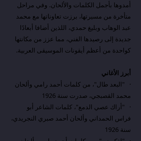
أمدوها بأجمل الكلمات والألحان. وفي مراحل
متأخرة من مسيرتها، برزت تعاوناتها مع محمد
عبد الوهاب وبليغ حمدي، اللذين أضافا أبعادًا
جديدة إلى رصيدها الفني، مما عزز من مكانتها
كواحدة من أعظم أيقونات الموسيقى العربية.
أبرز الأغاني
· "البعد طال"، من كلمات أحمد رامي وألحان
محمد القصبجي، صدرت سنة 1926
· "أراك عصي الدمع"، كلمات الشاعر أبو
فراس الحمداني وألحان أحمد صبري النجريدي،
سنة 1926
· "اذكريني"، من كلمات أحمد رامي وألحان