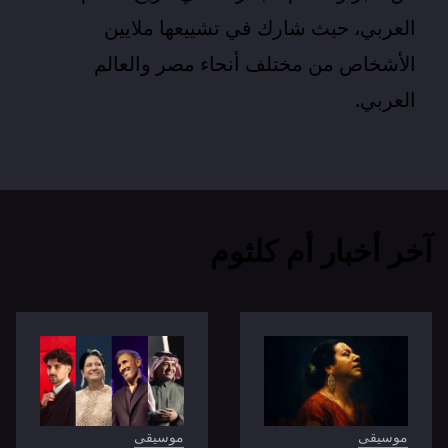
العربي، حيث شارك في تشييعها ملايين
الأشخاص من مختلف أنحاء مصر والعالم
العربي.
آخر أخبار أم كلثوم
موسيقى
موسيقى