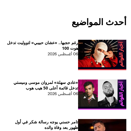
أحدث المواضيع
رغم حجبها.. «عشان حبيبي» لتووليت تدخل
هوت 100
06 أغسطس 2026
«عادي سهلة» لمروان موسى وميستي
تدخل قائمة أعلى 50 هيب هوب
06 أغسطس 2026
تامر حسني يوجه رسالة شكر في أول
ظهور بعد وفاة والده