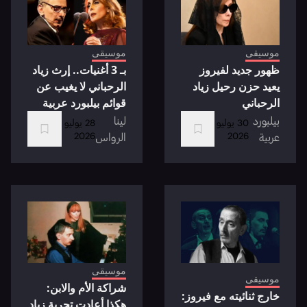
موسيقى
موسيقى
ظهور جديد لفيروز
بـ 3 أغنيات.. إرث زياد
يعيد حزن رحيل زياد
الرحباني لا يغيب عن
الرحباني
قوائم بيلبورد عربية
بيلبورد
لينا
30 يوليو
28 يوليو
2026
2026
عربية
الرواس
موسيقى
موسيقى
شراكة الأم والابن:
خارج ثنائيته مع فيروز:
هكذا أعادت تجربة زياد