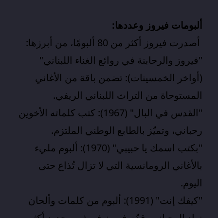
ألبومات فيروز وعددها:
أصدرت فيروز أكثر من 80 ألبومًا، من أبرزها:
"فيروز والرحابنة في روائع الغناء اللبناني"
(أواخر الخمسينات): تضمن باقة من الأغاني
المستوحاة من التراث اللبناني الريفي.
"القدس في البال" (1967): كتب كلماته الأخوين
رحباني، وتميّز بالطابع الوطني الملتزم.
"بكتب اسمك يا حبيبي" (1970): ألبوم مليء
بالأغاني الرومانسية التي لا تزال تُذاع حتى
اليوم.
"كيفك إنت" (1991): ألبوم من كلمات وألحان
زياد الرحباني، قدّم فيروز في ثوب جديد أكثر