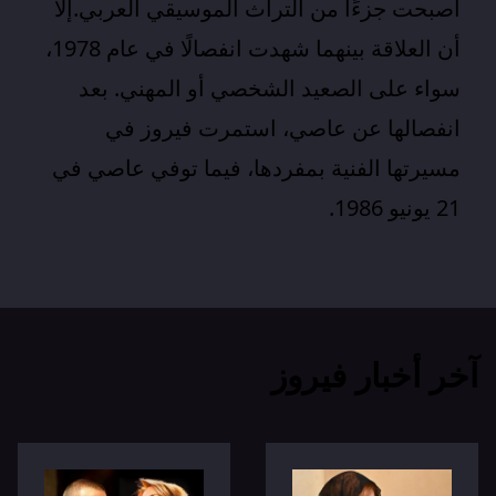
أصبحت جزءًا من التراث الموسيقي العربي.إلا
أن العلاقة بينهما شهدت انفصالًا في عام 1978،
سواء على الصعيد الشخصي أو المهني. بعد
انفصالها عن عاصي، استمرت فيروز في
مسيرتها الفنية بمفردها، فيما توفي عاصي في
21 يونيو 1986.
آخر أخبار فيروز