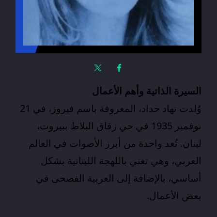
السيرة الذاتية وأهم الأعمال
وُلدت نهاد حداد، المعروفة باسم
فيروز
، في 21
نوفمبر 1935 في حي زقاق البلاط ببيروت،
لبنان. تُعد واحدة من أبرز الأصوات في العالم
العربي، وهي تغني باللهجة اللبنانية بشكل
أساسي، بالإضافة إلى العربية الفصحى في
بعض الأعمال.