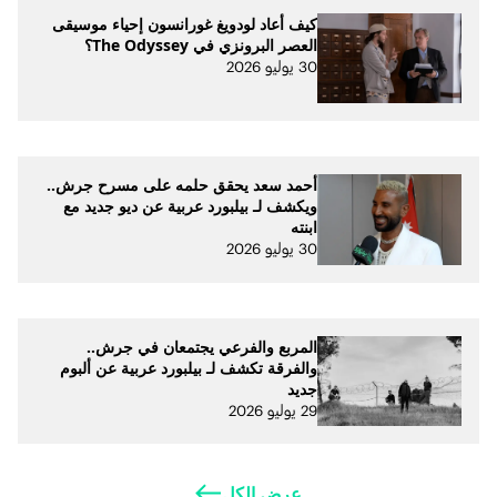
كيف أعاد لودويغ غورانسون إحياء موسيقى
العصر البرونزي في The Odyssey؟
30 يوليو 2026
أحمد سعد يحقق حلمه على مسرح جرش..
ويكشف لـ بيلبورد عربية عن ديو جديد مع
ابنته
30 يوليو 2026
المربع والفرعي يجتمعان في جرش..
والفرقة تكشف لـ بيلبورد عربية عن ألبوم
جديد
29 يوليو 2026
عرض الكل