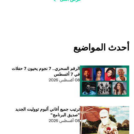
أحدث المواضيع
الرقم السحري.. 7 نجوم يحيون 7 حفلات
في 7 أغسطس
08 أغسطس 2026
ترتيب جميع أغاني ألبوم تووليت الجديد
"صديق البرنامج"
08 أغسطس 2026