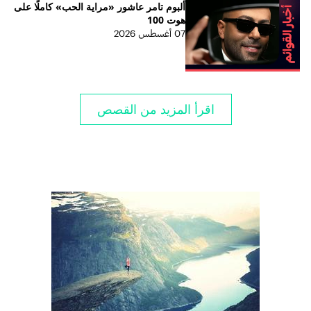
ألبوم تامر عاشور «مراية الحب» كاملًا على
هوت 100
07 أغسطس 2026
اقرأ المزيد من القصص