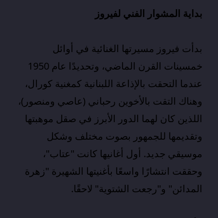
بداية المشوار الفني لفيروز
بدأت فيروز مسيرتها الغنائية في أوائل
خمسينات القرن الماضي، وتحديدًا عام 1950
عندما التحقت بالإذاعة اللبنانية كمغنية كورال،
وهناك التقت بالأخوين رحباني (عاصي ومنصور)،
اللذين كان لهما الدور الأبرز في صقل موهبتها
وتقديمها للجمهور بصوت مختلف وشكل
موسيقي جديد. أول أغانيها كانت "عتاب"،
وحققت انتشارًا واسعًا بأغنيتها الشهيرة "زهرة
المدائن" و"رجعت الشتوية" لاحقًا.