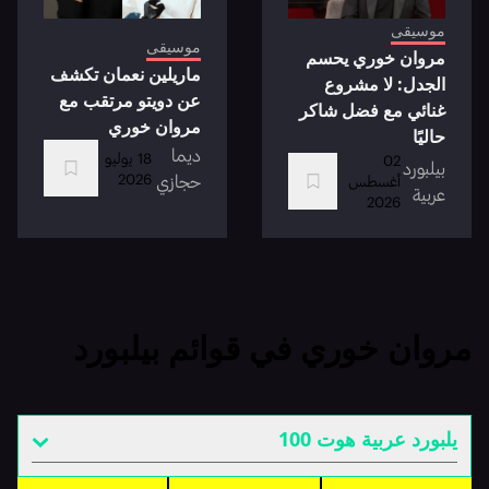
موسيقى
موسيقى
مروان خوري يحسم
ماريلين نعمان تكشف
الجدل: لا مشروع
عن دويتو مرتقب مع
غنائي مع فضل شاكر
مروان خوري
حاليًا
ديما
18 يوليو
02
بيلبورد
2026
حجازي
أغسطس
عربية
2026
مروان خوري في قوائم بيلبورد
يلبورد عربية هوت 100