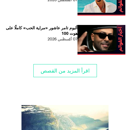
ألبوم تامر عاشور «مراية الحب» كاملًا على
هوت 100
07 أغسطس 2026
اقرأ المزيد من القصص