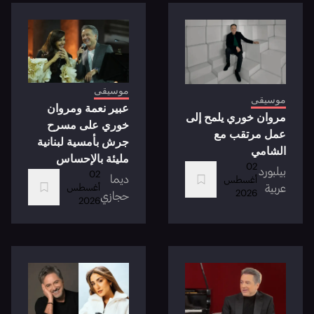
موسيقى
موسيقى
عبير نعمة ومروان
مروان خوري يلمح إلى
خوري على مسرح
عمل مرتقب مع
جرش بأمسية لبنانية
الشامي
مليئة بالإحساس
02
بيلبورد
02
ديما
أغسطس
عربية
أغسطس
2026
حجازي
2026