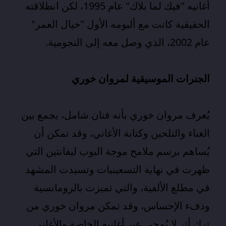
أغانيه "فيك لما بلاك" عام 1995، لكن انطلاقته
الحقيقية كانت مع ألبومه الأول "خيال العمر"
عام 2002، الذي وصل معه إلى النجومية.
الجنرات الموسيقية لمروان خوري
يُعرف مروان خوري بأنه فنان شامل، يجمع بين
الغناء والتلحين وكتابة الأغاني، وقد تمكن أن
يُساهم برسم ملامح موجة البوب ليفانتين التي
ظهرت في نهاية التسعينيات وتسيدت المشهد
في مطلع الألفية، والتي تميزت بالرومانسية
ودفء الإحساس، وقد تمكن مروان خوري من
ترك أثر لا يُمحى عبر أغانيه الخاصة والأغاني